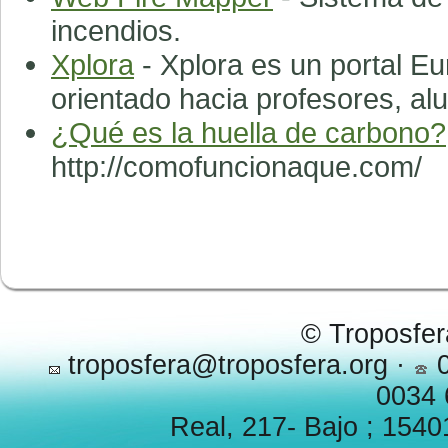
incendios.
Xplora
- Xplora es un portal Eu
orientado hacia profesores, alu
¿Qué es la huella de carbono?
http://comofuncionaque.com/
© Troposfer
troposfera@troposfera.org ·
0
0034 
Real, 217- Bajo ; 1540