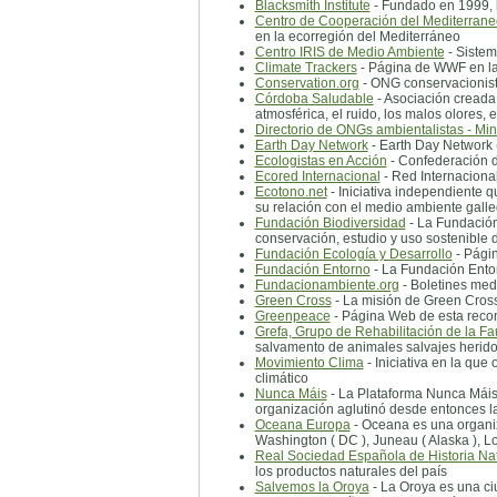
Blacksmith Institute
- Fundado en 1999, la
Centro de Cooperación del Mediterrane
en la ecorregión del Mediterráneo
Centro IRIS de Medio Ambiente
- Sistem
Climate Trackers
- Página de WWF en la 
Conservation.org
- ONG conservacionist
Córdoba Saludable
- Asociación creada 
atmosférica, el ruido, los malos olores,
Directorio de ONGs ambientalistas - Mi
Earth Day Network
- Earth Day Network 
Ecologistas en Acción
- Confederación d
Ecored Internacional
- Red Internacional
Ecotono.net
- Iniciativa independiente 
su relación con el medio ambiente galle
Fundación Biodiversidad
- La Fundación 
conservación, estudio y uso sostenible d
Fundación Ecología y Desarrollo
- Págin
Fundación Entorno
- La Fundación Entor
Fundacionambiente.org
- Boletines med
Green Cross
- La misión de Green Cross 
Greenpeace
- Página Web de esta reco
Grefa, Grupo de Rehabilitación de la Fa
salvamento de animales salvajes herido
Movimiento Clima
- Iniciativa en la qu
climático
Nunca Máis
- La Plataforma Nunca Máis 
organización aglutinó desde entonces la
Oceana Europa
- Oceana es una organiz
Washington ( DC ), Juneau ( Alaska ), Lo
Real Sociedad Española de Historia Nat
los productos naturales del país
Salvemos la Oroya
- La Oroya es una ci