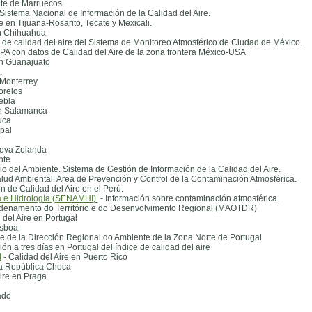
nte de Marruecos
 Sistema Nacional de Información de la Calidad del Aire.
e en Tijuana-Rosarito, Tecate y Mexicali.
en Chihuahua
 de calidad del aire del Sistema de Monitoreo Atmosférico de Ciudad de México.
PA con datos de Calidad del Aire de la zona frontera México-USA
en Guanajuato
.
 Monterrey
orelos
ebla
en Salamanca
uca
pal
ueva Zelanda
nte
rio del Ambiente. Sistema de Gestión de Información de la Calidad del Aire.
lud Ambiental. Area de Prevención y Control de la Contaminación Atmosférica.
n de Calidad del Aire en el Perú.
a e Hidrología (SENAMHI).
- Información sobre contaminación atmosférica.
Ordenamento do Território e do Desenvolvimento Regional (MAOTDR)
 del Aire en Portugal
isboa
e de la Dirección Regional do Ambiente de la Zona Norte de Portugal
ión a tres días en Portugal del índice de calidad del aire
l
- Calidad del Aire en Puerto Rico
 la República Checa
ire en Praga.
ado