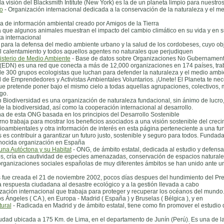
 visión del Blacksmith Intitute (New York) es la de un planeta limpio para nuestros
o
- Organización internacional dedicada a la conservación de la naturaleza y el me
a de información ambiental creado por Amigos de la Tierra
que algunos animales muestran el impacto del cambio climático en su vida y en s
a internacional
para la defensa del medio ambiente urbano y la salud de los cordobeses, cuyo obj
 el calentamiento y todos aquellos agentes no naturales que perjudiquen
nisterio de Medio Ambiente
- Base de datos sobre Organizaciones No Gubernamenta
(EDN) es una red que conecta a más de 12,000 organizaciones en 174 países, traba
e 300 grupos ecologistas que luchan para defender la naturaleza y el medio ambi
 de Emprendedores y Activistas Ambientales Voluntarios. ¡Unete! El Planeta te nece
que pretende poner bajo el mismo cielo a todas aquellas agrupaciones, colectivos
go.
Biodiversidad es una organización de naturaleza fundacional, sin ánimo de lucro, 
e la biodiversidad, así como la cooperación internacional al desarrollo.
a de esta ONG basada en los principios del Desarrollo Sostenible
no trabaja para mostrar los beneficios asociados a una visión sostenible del creci
ioambientales y otra información de interés en esta página perteneciente a una fu
es contribuir a garantizar un futuro justo, sostenible y seguro para todos. Fundad
nocida organización en España
una Autóctona y su Habitat
- ONG, de ámbito estatal, dedicada al estudio y defensa
s, cría en cautividad de especies amenazadas, conservación de espacios naturales
e organizaciones sociales españolas de muy diferentes ámbitos se han unido ante 
fue creada el 21 de noviembre 2002, pocos días despues del hundimiento del Prest
 respuesta ciudadana al desastre ecológico y a la gestión llevada a cabo
ación internacional que trabaja para proteger y recuperar los océanos del mundo.
s Ángeles ( CA ), en Europa - Madrid ( España ) y Bruselas ( Bélgica ), y en
ural
- Radicada en Madrid y de ámbito estatal, tiene como fin promover el estudio 
udad ubicada a 175 Km. de Lima, en el departamento de Junín (Perú). Es una de