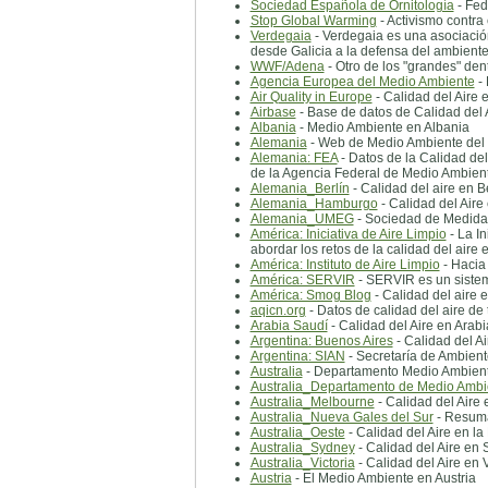
Sociedad Española de Ornitología
- Fed
Stop Global Warming
- Activismo contra
Verdegaia
- Verdegaia es una asociación 
desde Galicia a la defensa del ambient
WWF/Adena
- Otro de los "grandes" den
Agencia Europea del Medio Ambiente
- 
Air Quality in Europe
- Calidad del Aire 
Airbase
- Base de datos de Calidad del 
Albania
- Medio Ambiente en Albania
Alemania
- Web de Medio Ambiente del
Alemania: FEA
- Datos de la Calidad de
de la Agencia Federal de Medio Ambient
Alemania_Berlín
- Calidad del aire en B
Alemania_Hamburgo
- Calidad del Air
Alemania_UMEG
- Sociedad de Medida
América: Iniciativa de Aire Limpio
- La I
abordar los retos de la calidad del aire 
América: Instituto de Aire Limpio
- Hacia
América: SERVIR
- SERVIR es un sistema
América: Smog Blog
- Calidad del aire 
aqicn.org
- Datos de calidad del aire de
Arabia Saudí
- Calidad del Aire en Arab
Argentina: Buenos Aires
- Calidad del A
Argentina: SIAN
- Secretaría de Ambient
Australia
- Departamento Medio Ambient
Australia_Departamento de Medio Ambi
Australia_Melbourne
- Calidad del Aire
Australia_Nueva Gales del Sur
- Resuman
Australia_Oeste
- Calidad del Aire en la
Australia_Sydney
- Calidad del Aire en
Australia_Victoria
- Calidad del Aire en V
Austria
- El Medio Ambiente en Austria