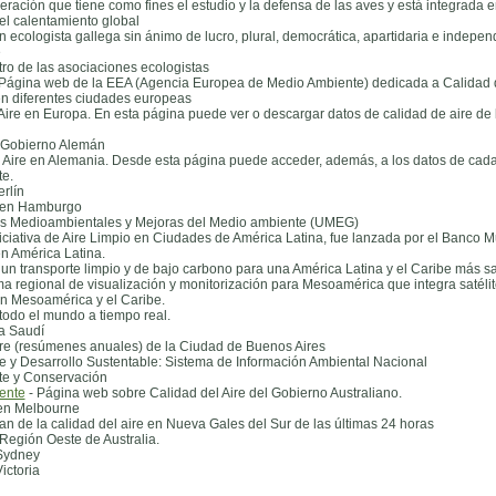
eración que tiene como fines el estudio y la defensa de las aves y está integrada e
 el calentamiento global
ecologista gallega sin ánimo de lucro, plural, democrática, apartidaria e independi
e
tro de las asociaciones ecologistas
Página web de la EEA (Agencia Europea de Medio Ambiente) dedicada a Calidad d
en diferentes ciudades europeas
Aire en Europa. En esta página puede ver o descargar datos de calidad de aire de 
 Gobierno Alemán
l Aire en Alemania. Desde esta página puede acceder, además, a los datos de cada
e.
erlín
e en Hamburgo
s Medioambientales y Mejoras del Medio ambiente (UMEG)
niciativa de Aire Limpio en Ciudades de América Latina, fue lanzada por el Banco 
en América Latina.
 un transporte limpio y de bajo carbono para una América Latina y el Caribe más s
 regional de visualización y monitorización para Mesoamérica que integra satélit
en Mesoamérica y el Caribe.
 todo el mundo a tiempo real.
ia Saudí
ire (resúmenes anuales) de la Ciudad de Buenos Aires
e y Desarrollo Sustentable: Sistema de Información Ambiental Nacional
e y Conservación
ente
- Página web sobre Calidad del Aire del Gobierno Australiano.
 en Melbourne
 de la calidad del aire en Nueva Gales del Sur de las últimas 24 horas
 Región Oeste de Australia.
 Sydney
ictoria