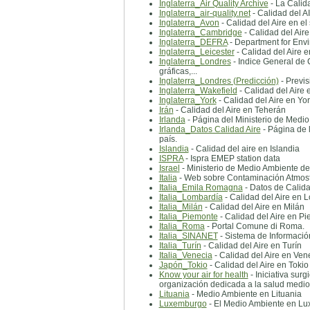
Inglaterra_Air Quality Archive
- La Calida
Inglaterra_air-quality.net
- Calidad del A
Inglaterra_Avon
- Calidad del Aire en el
Inglaterra_Cambridge
- Calidad del Air
Inglaterra_DEFRA
- Department for Envi
Inglaterra_Leicester
- Calidad del Aire e
Inglaterra_Londres
- Indice General de 
gráficas,...
Inglaterra_Londres (Predicción)
- Previ
Inglaterra_Wakefield
- Calidad del Aire 
Inglaterra_York
- Calidad del Aire en Yo
Irán
- Calidad del Aire en Teherán
Irlanda
- Página del Ministerio de Medio
Irlanda_Datos Calidad Aire
- Página de 
país.
Islandia
- Calidad del aire en Islandia
ISPRA
- Ispra EMEP station data
Israel
- Ministerio de Medio Ambiente de 
Italia
- Web sobre Contaminación Atmosfé
Italia_Emila Romagna
- Datos de Calidad
Italia_Lombardía
- Calidad del Aire en 
Italia_Milán
- Calidad del Aire en Milán
Italia_Piemonte
- Calidad del Aire en P
Italia_Roma
- Portal Comune di Roma.
Italia_SINANET
- Sistema de Información
Italia_Turín
- Calidad del Aire en Turín
Italia_Venecia
- Calidad del Aire en Ven
Japón_Tokio
- Calidad del Aire en Tokio
Know your air for health
- Iniciativa sur
organización dedicada a la salud medi
Lituania
- Medio Ambiente en Lituania
Luxemburgo
- El Medio Ambiente en L