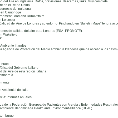
d del Aire en Inglaterra. Datos, previsiones, descargas, links. Muy completa
Ire en el Reino Unido
 suroeste de Inglaterra
e en Cambridge
ronment Food and Rural Affairs
n Leicester
Calidad del Aire de Londres y su entorno. Pinchando en "Bulletin Maps" tendrá acce
siones de calidad del aire para Londres (ESA- PROMOTE).
en Wakefield.
rk
 Ambiente Irlandés
la Agencia de Protección del Medio Ambiente Irlandesa que da acceso a los datos d
Israel
rica del Gobierno Italiano
 del Aire de esta región italiana.
Lombardía
iemonte
 Ambiental de Italia
ecia: informes anuales
gida de la Federación Europea de Pacientes con Alergia y Enfermedades Respiratori
oambiental denominada Health and Environment Alliance (HEAL).
uxemburgo