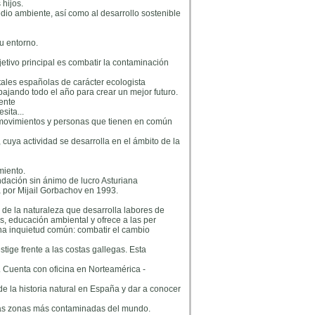
 hijos.
dio ambiente, así como al desarrollo sostenible
u entorno.
etivo principal es combatir la contaminación
les españolas de carácter ecologista
jando todo el año para crear un mejor futuro.
ente
sita...
, movimientos y personas que tienen en común
cuya actividad se desarrolla en el ámbito de la
miento.
ndación sin ánimo de lucro Asturiana
a por Mijail Gorbachov en 1993.
 de la naturaleza que desarrolla labores de
, educación ambiental y ofrece a las per
una inquietud común: combatir el cambio
ige frente a las costas gallegas. Esta
 Cuenta con oficina en Norteamérica -
de la historia natural en España y dar a conocer
 las zonas más contaminadas del mundo.