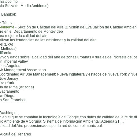
n Estocolmo
cia Suiza de Medio Ambiente)
en Bangkok
de Túnez
Ambiente
- Sección de Calidad del Aire (División de Evaluación de Calidad Ambient
aire en el Departamento de Montevideo
a mejorar la calidad del aire.
izan las tendencias de las emisiones y la calidad del aire.
os (EPA)
e Methods)
ifornia
vivo y datos sobre la calidad del aire de zonas urbanas y rurales del Noreste de l
n Imperial Valley
 Los Ángeles
 Air Management Association
 Coordinated Air Use Management: Nueva Inglaterra y estados de Nueva York y Nu
 New Jersey
ueva York
do de Pima (Arizona)
 Sacramento
San Diego
en San Francisco
 Washington
o en el que se combina la tecnología de Google con datos de calidad del aire de d
o Ambiente de A Coruña: Sistema de Información Ambiental, Agenda 21,....
lidad del Aire proporcionados por la red de control municipal.
 Alcalá de Henares