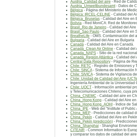
Austria_Calidad del aire
- Red de Calida
Austria_Umweltbundesamt
- Datos de Ca
Bélgica
- Página del Ministerio de Medi
Bélgica: IRCEL-CELINE
- Calidad del Ai
Bélgica_Bruselas
- Calidad del Aire en 
Bolivia
- Red MoniCA: Red de Monitoreo 
Brasil_Rio de Janeiro
- Calidad del Aire
Brasil_Sao Paulo
- Calidad del Aire en 
BreatheLife
- OMS. Contaminación del a
Bulgaria
- Calidad del Aire en Bulgaria
Canadá
- Calidad del Aire en Canadá.
Canadá_Clean Air Online
- Calidad del
Canada_NAPS
- Sitio de la red nacion
Canadá_Región Atlántica
- Calidad del 
Central Data Repository
- Página de Rep
Chile: RETC
- Registro de Emisiones y 
Chile: SINCA
- Sistema de Información N
Chile: SIVICA
- Sistema de Vigilancia de
Chile: Unidad de Calidad del Aire (UC
Ingeniería Ambiental de la Universidad
Chile: UOCT
- Información ambiental pr
y Telecomunicaciones Chileno, cuya prin
China_CNEMC
- Calidad del aire en Ch
China_Hong Kong
- Calidad del Aire e
China_Hong Kong_AQHI
- Índice de Sa
China_IPE
- Web del "Institute of Publi
China_MEP
- Predicciones de calidad d
China_Pekín
- Calidad del Aire en Pekí
China_Pekín (predicción)
- Predicciones
China_Shanghai
- Shanghai Environmen
CITEAIR
- Common Information to Europe
y comparar los datos de calidad del aire