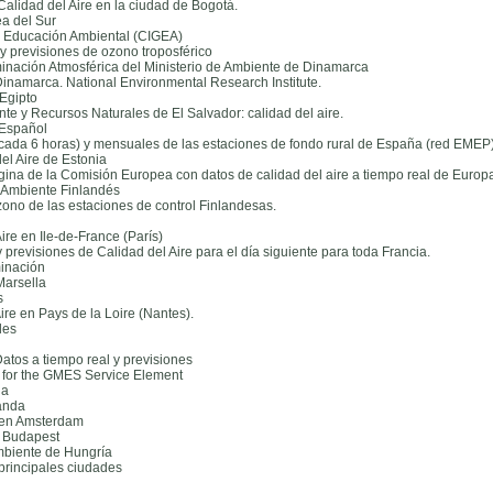
Calidad del Aire en la ciudad de Bogotá.
ea del Sur
y Educación Ambiental (CIGEA)
 y previsiones de ozono troposférico
nación Atmosférica del Ministerio de Ambiente de Dinamarca
Dinamarca. National Environmental Research Institute.
Egipto
te y Recursos Naturales de El Salvador: calidad del aire.
 Español
s cada 6 horas) y mensuales de las estaciones de fondo rural de España (red EMEP)
el Aire de Estonia
gina de la Comisión Europea con datos de calidad del aire a tiempo real de Europa
 Ambiente Finlandés
ono de las estaciones de control Finlandesas.
ire en Ile-de-France (París)
y previsiones de Calidad del Aire para el día siguiente para toda Francia.
minación
Marsella
s
ire en Pays de la Loire (Nantes).
les
Datos a tiempo real y previsiones
 for the GMES Service Element
da
anda
e en Amsterdam
n Budapest
mbiente de Hungría
 principales ciudades