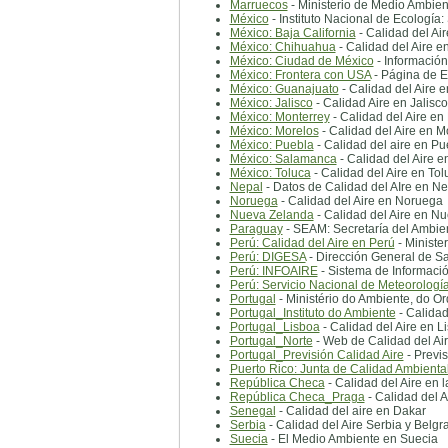
Marruecos
- Ministerio de Medio Ambie
México
- Instituto Nacional de Ecología:
México: Baja California
- Calidad del Air
México: Chihuahua
- Calidad del Aire 
México: Ciudad de México
- Información
México: Frontera con USA
- Página de E
México: Guanajuato
- Calidad del Aire 
México: Jalisco
- Calidad Aire en Jalisco
México: Monterrey
- Calidad del Aire en
México: Morelos
- Calidad del Aire en M
México: Puebla
- Calidad del aire en Pu
México: Salamanca
- Calidad del Aire 
México: Toluca
- Calidad del Aire en Tol
Nepal
- Datos de Calidad del AIre en Ne
Noruega
- Calidad del Aire en Noruega
Nueva Zelanda
- Calidad del Aire en N
Paraguay
- SEAM: Secretaría del Ambie
Perú: Calidad del Aire en Perú
- Ministe
Perú: DIGESA
- Dirección General de Sa
Perú: INFOAIRE
- Sistema de Informació
Perú: Servicio Nacional de Meteorologí
Portugal
- Ministério do Ambiente, do 
Portugal_Instituto do Ambiente
- Calidad
Portugal_Lisboa
- Calidad del Aire en L
Portugal_Norte
- Web de Calidad del Air
Portugal_Previsión Calidad Aire
- Previs
Puerto Rico: Junta de Calidad Ambienta
República Checa
- Calidad del Aire en
República Checa_Praga
- Calidad del A
Senegal
- Calidad del aire en Dakar
Serbia
- Calidad del Aire Serbia y Belgr
Suecia
- El Medio Ambiente en Suecia