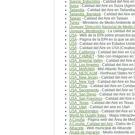
Suecia_Estocolmo
- Calidad del Aire e
Suiza
- Calidad del Aire en Suiza (Agen
Tailandia
- Calidad del Aire en Tailandia
Tailandia_Bangkok
- Calidad del Aire 
Taiwan
- Calidad del Aire en Taiwan
Túnez
- Ministerio de Medio Ambiente 
Uruguay: Dirección Nacional de Medio 
Uruguay_Montevideo
- La calidad del 
USA
- Web de la EPA sobre proyectos par
USA
- Página de la EPA en la que se anal
USA
- Calidad del Aire en Estados Unid
USA
- Calidad del Aire en USA (Creativ
USA_California
- Calidad del Aire en Cal
USA_CAMNET
- Sitio con imágenes en 
USA_Imperial Valley
- Calidad del Aire e
USA_Los Angeles
- Calidad del Aire en
USA_MARAMA
- Mid-Atlantic Regional
USA_NESCAUM
- Northeast States for
USA_New Jersey
- Calidad del Aire en
USA_New York
- Calidad del Aire en N
USA_Pima
- Calidad del Aire en Conda
USA_Sacramento
- Calidad del Aire en
USA_San Diego
- Calidad del Aire en 
USA_San Francisco
- Calidad del Aire 
USA_Texas
- Calidad del Aire en Texas
USA_Utah
- Calidad del aire en Utah
USA_Washington
- Calidad del Aire en
World Air Quality Index
- Mapa interactiv
A Coruña
- Página web del Área de Medi
A Coruña_Calidad del Aire
- Datos de Ca
Albacete
- Web municipal de Albacete
Alcalá de Henares
- Medio Ambiente en