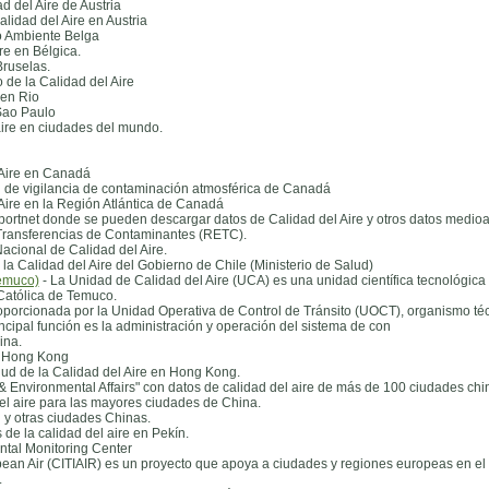
d del Aire de Austria
lidad del Aire en Austria
o Ambiente Belga
re en Bélgica.
Bruselas.
de la Calidad del Aire
 en Rio
Sao Paulo
ire en ciudades del mundo.
 Aire en Canadá
al de vigilancia de contaminación atmosférica de Canadá
Aire en la Región Atlántica de Canadá
ortnet donde se pueden descargar datos de Calidad del Aire y otros datos medioa
Transferencias de Contaminantes (RETC).
acional de Calidad del Aire.
 la Calidad del Aire del Gobierno de Chile (Ministerio de Salud)
Temuco)
- La Unidad de Calidad del Aire (UCA) es una unidad científica tecnológica
 Católica de Temuco.
oporcionada por la Unidad Operativa de Control de Tránsito (UOCT), organismo téc
cipal función es la administración y operación del sistema de con
ina.
n Hong Kong
lud de la Calidad del Aire en Hong Kong.
c & Environmental Affairs" con datos de calidad del aire de más de 100 ciudades chi
el aire para las mayores ciudades de China.
n y otras ciudades Chinas.
 de la calidad del aire en Pekín.
tal Monitoring Center
an Air (CITIAIR) es un proyecto que apoya a ciudades y regiones europeas en el d
.