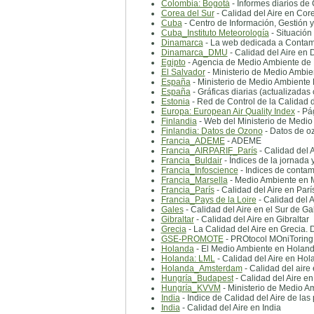
Colombia: Bogotá
- Informes diarios de 
Corea del Sur
- Calidad del Aire en Cor
Cuba
- Centro de Información, Gestión 
Cuba_Instituto Meteorología
- Situación
Dinamarca
- La web dedicada a Contami
Dinamarca_DMU
- Calidad del Aire en 
Egipto
- Agencia de Medio Ambiente de 
El Salvador
- Ministerio de Medio Ambien
España
- Ministerio de Medio Ambiente
España
- Gráficas diarias (actualizada
Estonia
- Red de Control de la Calidad d
Europa: European Air Quality Index
- Pá
Finlandia
- Web del Ministerio de Medio
Finlandia: Datos de Ozono
- Datos de oz
Francia_ADEME
- ADEME
Francia_AIRPARIF_París
- Calidad del A
Francia_Buldair
- Índices de la jornada 
Francia_Infoscience
- Indices de conta
Francia_Marsella
- Medio Ambiente en 
Francia_París
- Calidad del Aire en Parí
Francia_Pays de la Loire
- Calidad del A
Gales
- Calidad del Aire en el Sur de Ga
Gibraltar
- Calidad del Aire en Gibraltar
Grecia
- La Calidad del Aire en Grecia. 
GSE-PROMOTE
- PROtocol MOniToring
Holanda
- El Medio Ambiente en Holan
Holanda: LML
- Calidad del Aire en Hol
Holanda_Amsterdam
- Calidad del air
Hungría_Budapest
- Calidad del Aire e
Hungría_KVVM
- Ministerio de Medio A
India
- Indice de Calidad del Aire de las
India
- Calidad del Aire en India