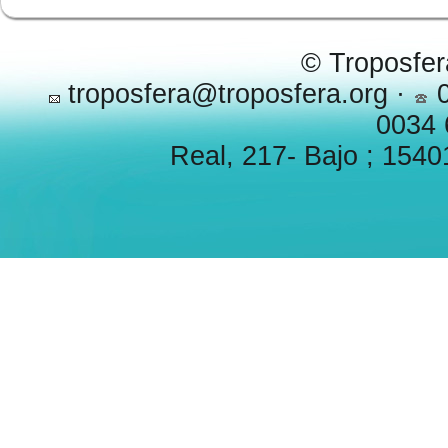
© Troposfer
troposfera@troposfera.org ·
0
0034 
Real, 217- Bajo ; 1540