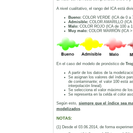
A nivel cualitativo, el rango del ICA está div
Bueno:
COLOR VERDE (ICA de 0 a 
Admisible:
COLOR AMARILLO (ICA d
Malo:
COLOR ROJO (ICA de 100 a 1
Muy malo:
COLOR MARRÓN (ICA > 
En el caso del modelo de pronóstico de
Tro
A partir de los datos de la modeliza
Se asignan los valores del índice par
de contaminante; el valor 100 está as
interpolación lineal).
Se selecciona el valor máximo de los 
Se representa en la celda el color aso
Según esto,
siempre que el índice sea m
modelizados
.
NOTAS:
(1) Desde el 03.06.2014, de forma experime