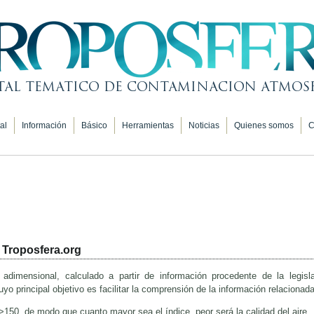
al
Información
Básico
Herramientas
Noticias
Quienes somos
C
e Troposfera.org
 adimensional, calculado a partir de información procedente de la legisla
 principal objetivo es facilitar la comprensión de la información relacionada
>150, de modo que cuanto mayor sea el índice, peor será la calidad del aire.